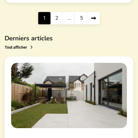
Pagination
1
2
…
5
des
publications
Derniers articles
Tout afficher